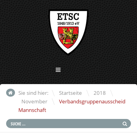
\
\
Sie sind hier:
Startseite
2018
\
November
Verbandsgruppenausscheid
Mannschaft