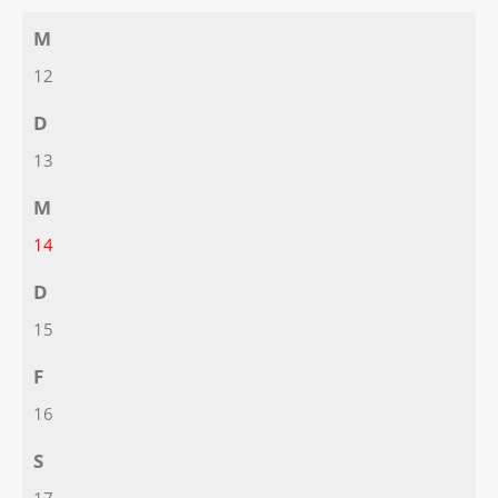
M
12
D
13
M
14
D
15
F
16
S