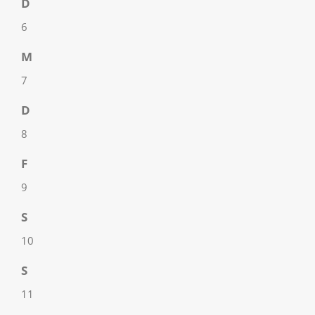
D
6
M
7
D
8
F
9
S
10
S
11