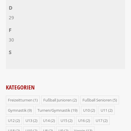
D
29
F
30
S
KATEGORIEN
Freizeitturnen
(1)
Fußball Junioren
(2)
Fußball Senioren
(5)
Gymnastik
(9)
Turnen/Gymnastik
(19)
U10
(2)
U11
(2)
U12
(2)
U13
(2)
U14
(2)
U15
(2)
U16
(2)
U17
(2)
U18
(2)
U19
(2)
U8
(2)
U9
(2)
Verein
(13)